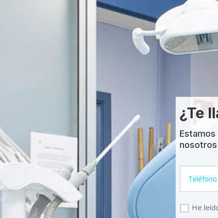
¿Te 
Estamos p
nosotros
He leíd