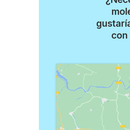
mole
gustarí
con 