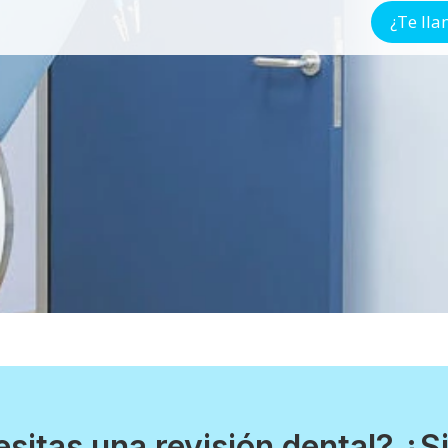
¿Te ll
sitas una revisión dental? ¿S