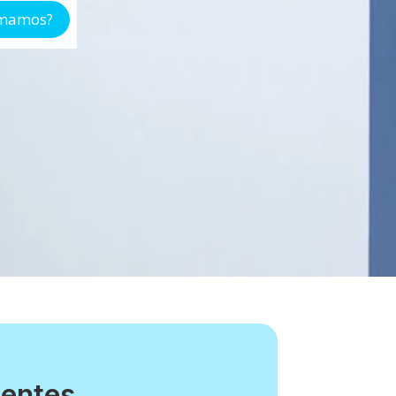
amamos?
ientes