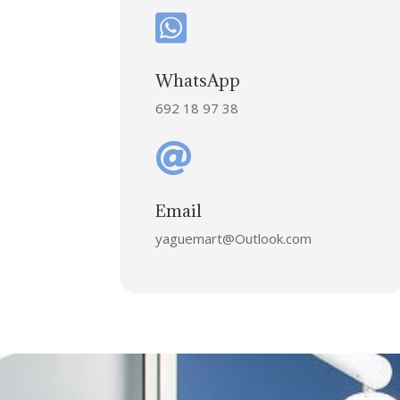

WhatsApp
692 18 97 38

Email
yaguemart@Outlook.com